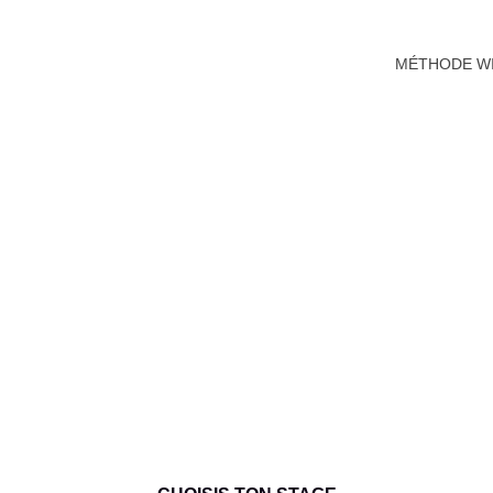
MÉTHODE W
STAGES SPORTIFS
TROUVE TON STAGE ET EMBARQUE POUR L'AVENTURE