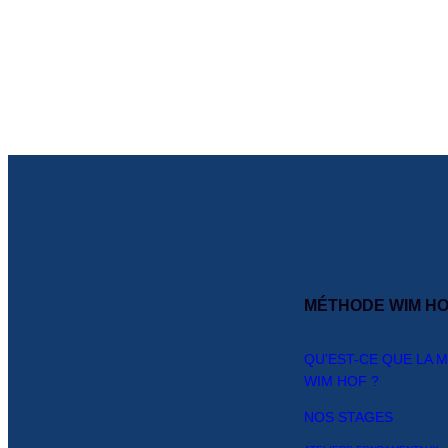
MÉTHODE WIM H
QU'EST-CE QUE LA 
WIM HOF ?
NOS STAGES